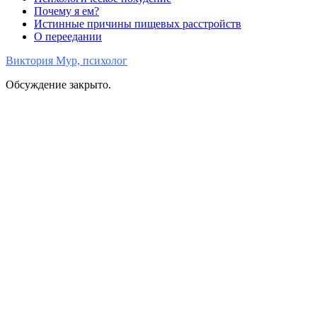
Почему я ем?
Истинные причины пищевых расстройств
О переедании
Виктория Мур, психолог
Обсуждение закрыто.