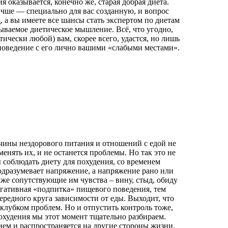
 оказывается, конечно же, старая добрая диета.
чше — специально для вас созданную, и вопрос
, а вы имеете все шансы стать экспертом по диетам
ываемое диетическое мышление. Всё, что угодно,
ически любой) вам, скорее всего, удастся, но лишь
поведение с его лично вашими «слабыми местами».
ичины нездорового питания и отношений с едой не
енять их, и не останется проблемы. Но так это не
ы соблюдать диету для похудения, со временем
одразумевает напряжение, а напряжение рано или
кже сопутствующие им чувства – вину, стыд, обиду
егативная «подпитка» пищевого поведения, тем
редного круга зависимости от еды. Выходит, что
клубком проблем. Но и отпустить контроль тоже,
похудения мы этот момент тщательно разбираем.
ем и распространяется на другие стороны жизни.