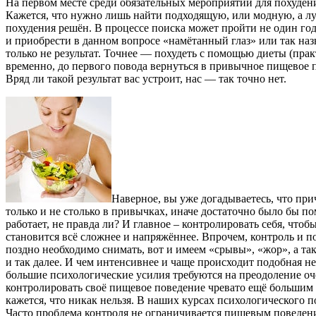
На первом месте среди обязательных мероприятий для похудения
Кажется, что нужно лишь найти подходящую, или модную, а лу
похудения решён. В процессе поиска может пройти не один год
и приобрести в данном вопросе «намётанный глаз» или так наз
только не результат. Точнее — похудеть с помощью диеты (практ
временно, до первого повода вернуться в привычное пищевое 
Вряд ли такой результат вас устроит, нас — так точно нет.
Наверное, вы уже догадываетесь, что пр
только и не столько в привычках, иначе достаточно было бы пом
работает, не правда ли? И главное – контролировать себя, чтоб
становится всё сложнее и напряжённее. Впрочем, контроль и п
поздно необходимо снимать, вот и имеем «срывы», «жор», а та
и так далее. И чем интенсивнее и чаще происходит подобная н
большие психологические усилия требуются на преодоление оче
контролировать своё пищевое поведение чревато ещё большим 
кажется, что никак нельзя. В наших курсах психологического 
Часто проблема контроля не ограничивается пищевым поведени